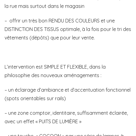
la rue mais surtout dans le magasin
– offrir un très bon
RENDU DES COULEURS
et une
DISTINCTION DES TISSUS
optimale, à la fois pour le tri des
vêtements (dépôts) que pour leur vente.
L’intervention est SIMPLE ET FLEXIBLE, dans la
philosophie des
nouveaux aménagements :
– un
éclairage d’ambiance
et d’
accentuation
fonctionnel
(spots orientables sur rails)
– une
zone comptoir
, identitaire, suffisamment
éclairée
,
avec un effet «
PUITS DE LUMIÈRE
»
– une touche «
COCOON
» par une série de
lampes à